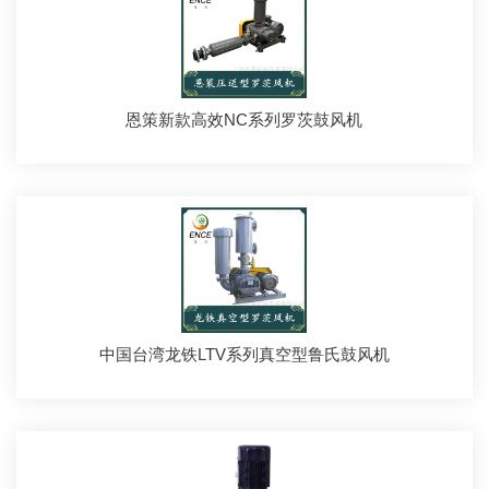
恩策新款高效NC系列罗茨鼓风机
中国台湾龙铁LTV系列真空型鲁氏鼓风机