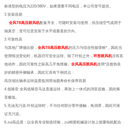
标准型的电压为
220/380V
，如果需要不同电压，本公司变可提供。
3.
安装容易
全风
TB
高压鼓风机
配备齐全，可随时安装与使用，供压缩空气或用于
抽真空，变可任意安装于水平或垂直的方向。
3.
可靠性高
与其他厂牌做比较，
全风
TB
高压鼓风机
的压力与综合性能堪称*，因此当
使用情况变化时，机器仍可安全运转。除了叶轮之外，
环形鼓风机
没有其
他动作，因此可靠性之际高几乎免维修。
全风高压鼓风机
使用*且散热良
好的精密外侧轴承，因此它具有下例优点：
高压缩比
轴承运转温度低润滑油脂寿命长
保养容易
4.
低噪音
:
全风低噪音马达直接运转，再加上一休式的消音设施，因此噪
音极低。
5.
无油无污染
:
叶轮运转时，不与任何部分零件接触，免润滑，因此可保
证无污染。
6.
zui高品质：以全风专业制造经验，zui精密机械设计加上慎重电机配合