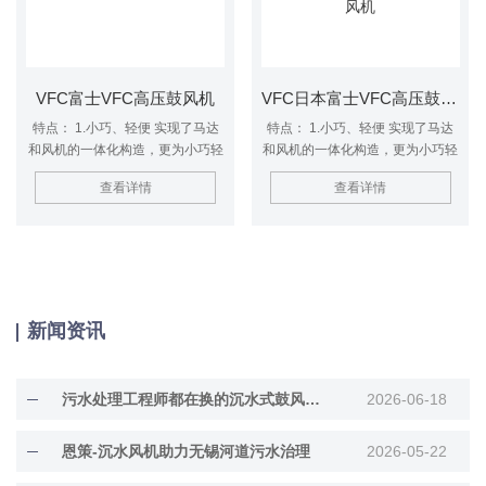
吸入全密闭时连续运转使用
吸入全密闭时连续运转使用,同时重
量与噪音均比V
VFC富士VFC高压鼓风机
VFC日本富士VFC高压鼓风机
特点： 1.小巧、轻便 实现了马达
特点： 1.小巧、轻便 实现了马达
和风机的一体化构造，更为小巧轻
和风机的一体化构造，更为小巧轻
便。 2.低噪音 *的内设消音器装置
便。 2.低噪音 *的内设消音器装置
查看详情
查看详情
大幅度降低噪音。 3.防尘效果更佳
大幅度降低噪音。 3.防尘效果更佳
采用润滑油密封防尘轴承，在风机
采用润滑油密封防尘轴承，在风机
内部安置高品质油封使防尘性能得
内部安置高品质油封使防尘性能得
到进一步提升。 4.高风压 采用*的
到进一步提升。 4.高风压 采用*的
三维立体高压叶轮，实现高风压的
三维立体高压叶轮，实现高风压的
特征。 VFZ系列与VFC系列差异
特征。 VFZ系列与VFC系列差异
为：VFZ系列是较新的型号，可在
为：VFZ系列是较新的型号，可在
新闻资讯
吸入全密闭时连续运转使用,同时重
吸入全密闭时连续运转使用,同时重
量与噪音均比VFC系列低
量与噪音均比V
污水处理工程师都在换的沉水式鼓风机，到底好在哪？
2026-06-18
恩策-沉水风机助力无锡河道污水治理
2026-05-22