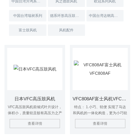
中国台湾升鸿系列风机
风之德鼓风机
欧冠系列风机
中国台湾瑞昶系列
德系环形高压鼓风机
中国台湾达纲高压鼓风机
富士鼓风机
风机配件
日本VFC高压鼓风机
VFC808AF富士风机VFC808AF
VFC高压鼓风机前倾式叶片设计，
特点： 1.小巧、轻便 实现了马达
体积小，质量轻且较有高压力之产
和风机的一体化构造，更为小巧轻
生。 2.低噪音：新设计，能消除切
便。 2.低噪音 *的内设消音器装置
查看详情
查看详情
风时产生之高频集特殊之消音材
大幅度降低噪音。 3.防尘效果更佳
质，大幅降低噪音比
采用润滑油密封防尘轴承，在风机