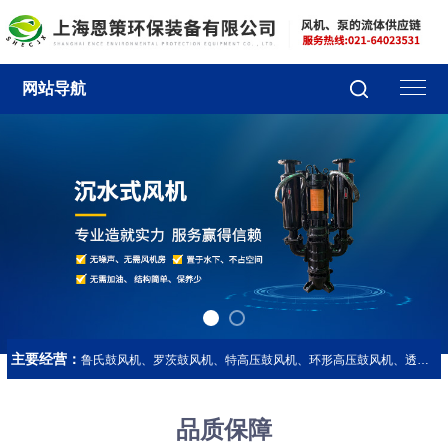
网站导航
主要经营：
鲁氏鼓风机、罗茨鼓风机、特高压鼓风机、环形高压鼓风机、透浦式鼓风机、磁力泵、计量泵、隔膜泵、搅拌机、污泥脱水机、仪器仪表、加药系统、曝气系统等
品质保障