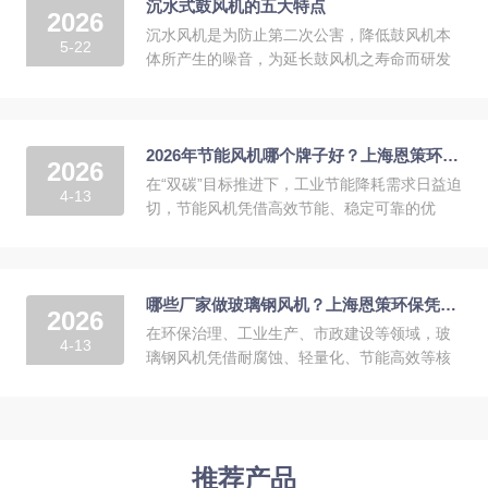
沉水式鼓风机的五大特点
2026
沉水风机是为防止第二次公害，降低鼓风机本
5-22
体所产生的噪音，为延长鼓风机之寿命而研发
者。本公司生产的沉水风机气室与侧盖采凹凸
缘密合，以提高鼓风操作强度且防止螺宣固
定...
2026年节能风机哪个牌子好？上海恩策环保用实力诠释可靠之选
2026
在“双碳”目标推进下，工业节能降耗需求日益迫
4-13
切，节能风机凭借高效节能、稳定可靠的优
势，逐步替代传统高能耗风机，成为各领域核
心流体输送设备。面对众多品牌，“节能风...
哪些厂家做玻璃钢风机？上海恩策环保凭实力成为优选
2026
在环保治理、工业生产、市政建设等领域，玻
4-13
璃钢风机凭借耐腐蚀、轻量化、节能高效等核
心优势，成为气体输送、通风换气、废气处理
的核心设备。随着“双碳”目标推进和环保标...
推荐产品