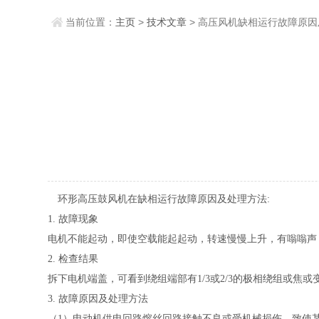
当前位置：
主页
>
技术文章
> 高压风机缺相运行故障原
环形高压鼓风机在
缺相运行故障原因及处理方法:
1. 故障现象
电机不能起动，即使空载能起起动，转速慢慢上升，有嗡嗡声
2. 检查结果
拆下电机端盖，可看到绕组端部有1/3或2/3的极相绕组或焦或
3. 故障原因及处理方法
（1）电动机供电回路熔丝回路接触不良或受机械损伤，致使