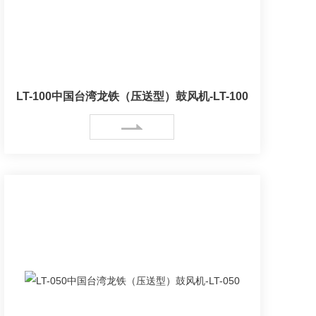
LT-100中国台湾龙铁（压送型）鼓风机-LT-100