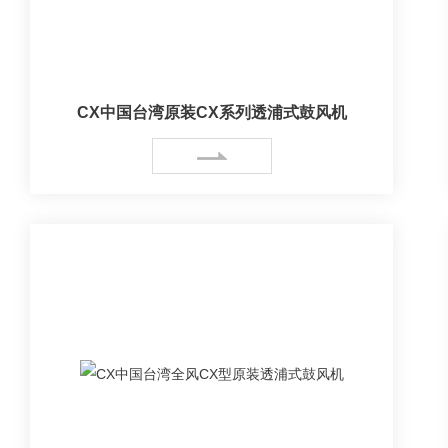
CX中国台湾原装CX系列透浦式鼓风机