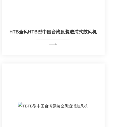
HTB全风HTB型中国台湾原装透浦式鼓风机