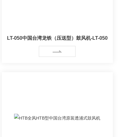
LT-050中国台湾龙铁（压送型）鼓风机-LT-050