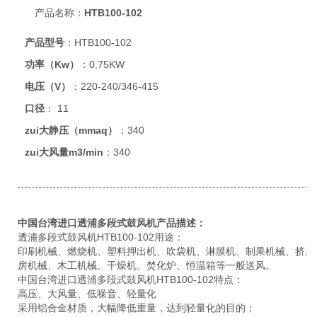
产品名称：
HTB100-102
产品型号
：HTB100-102
功率（Kw）
：0.75KW
电压（V）
：220-240/346-415
口径
： 11
zui大静压（mmaq）
：340
zui大风量m3/min
：340
中国台湾进口透浦多段式鼓风机产品描述：
透浦多段式鼓风机HTB100-102用途：
印刷机械、燃烧机、塑料押出机、吹袋机、淋膜机、制果机械、挤压
房机械、木工机械、干燥机、焚化炉、恒温箱等一般送风。
中国台湾进口透浦多段式鼓风机HTB100-102特点：
高压、大风量、低噪音、轻量化
采用铝合金材质，大幅降低重量，达到轻量化的目的；