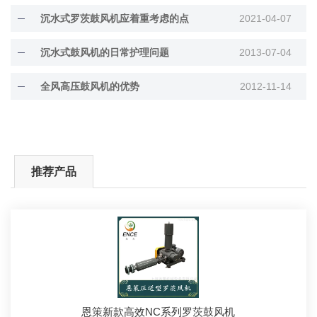
沉水式罗茨鼓风机应着重考虑的点
2021-04-07
沉水式鼓风机的日常护理问题
2013-07-04
全风高压鼓风机的优势
2012-11-14
推荐产品
恩策新款高效NC系列罗茨鼓风机