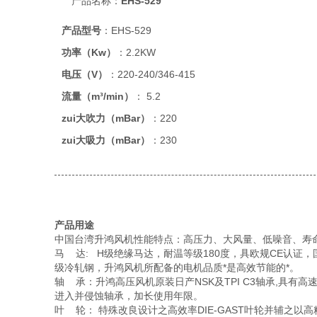
产品名称：
EHS-529
产品型号
：EHS-529
功率（Kw）
：2.2KW
电压（V）
：220-240/346-415
流量（m³/min）
： 5.2
zui大吹力（mBar）
：220
zui大吸力（mBar）
：230
产品用途
中国台湾升鸿风机性能特点：高压力、大风量、低噪音、寿
马 达: H级绝缘马达，耐温等级180度，具欧规CE认证，
级冷轧钢，升鸿风机所配备的电机品质*是高效节能的*。
轴 承：升鸿高压风机原装日产NSK及TPI C3轴承,具有
进入并侵蚀轴承，加长使用年限。
叶 轮： 特殊改良设计之高效率DIE-GAST叶轮并辅之以