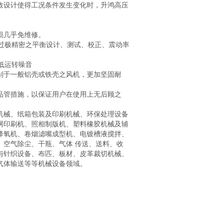
效设计使得工况条件发生变化时，升鸿高压
损几乎免维修。
经过极精密之平衡设计、测试、校正、震动率
低运转噪音
别于一般铝壳或铁壳之风机，更加坚固耐
品管措施，以保证用户在使用上无后顾之
机械、纸箱包装及印刷机械、环保处理设备
网印刷机、照相制版机、塑料橡胶机械及辅
降氧机、卷烟滤嘴成型机、电镀槽液搅拌、
、空气除尘、干瓶、气体 传送、送料、收
与针织设备、布匹、板材、皮革裁切机械、
气体输送等等机械设备领域。