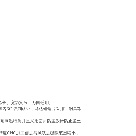
命长、宽频宽压、万国适用。
国内3C 强制认证，马达硅钢片采用宝钢高等
高速耐高温特质并且采用密封防尘设计防止尘土
高精度CNC加工使之与风鼓之缝隙范围缩小，