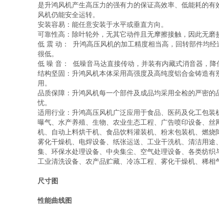
是升鸿风机产生高压力的强有力的保证高效率、低能耗的有
风机仍能安全运转。
安装容易：能任意安装于水平或垂直方向。
可靠性高：除叶轮外，无其它动件且无摩擦接触，因此无磨
低 震 动： 升鸿高压风机的加工精度相当高，回转部件均
很低。
低 噪 音： 低噪音马达直接传动，并装有内藏式消音器，降
结构坚固：升鸿风机本体采用高强度及高纯度铝合金铸造有
用。
品质保障：升鸿风机每一个部件及成品均采用全检的严密的
忧。
适用行业：升鸿高压风机广泛应用于食品、医药及化工包装
曝气、水产养殖、生物、农业生态工程、广告喷印设备、丝
机、自动上料烘干机、食品饮料灌装机、粉末包装机、燃烧
雾化干燥机、电焊设备、纸张运送、工业干洗机、清洁用途
集、环保水处理设备、中央集尘、空气处理设备、各类纺织
工业清洗设备、农产品贮藏、冷冻工程、雾化干燥机、稀相
尺寸图
性能曲线图