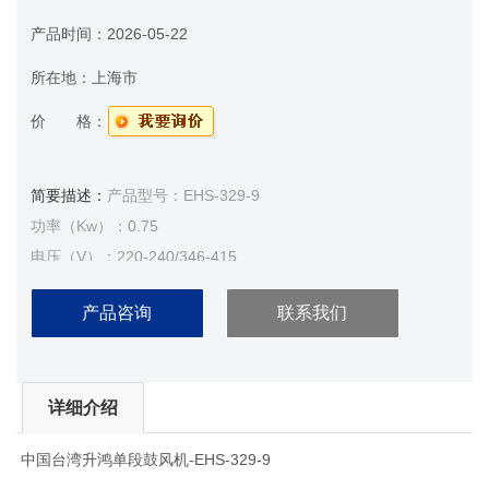
产品时间：
2026-05-22
所在地：
上海市
价 格：
简要描述：
产品型号：EHS-329-9
功率（Kw）：0.75
电压（V）：220-240/346-415
流量（m³/min）： 2.4
产品咨询
联系我们
Z大吹力（mBar）：120
Z大吸力（mBar）：110
详细介绍
中国台湾升鸿单段鼓风机-EHS-329-9