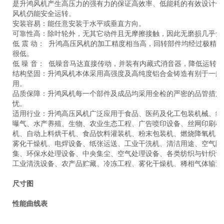
是升鸿风机产生高压力的强有力的保证高效率、低能耗的有效设计使
风机仍能安全运转。
安装容易：能任意安装于水平或垂直方向。
可靠性高：除叶轮外，无其它动件且无摩擦接触，因此无磨损几乎免
低 震 动： 升鸿高压风机的加工精度相当高，回转部件均经过极精
很低。
低 噪 音： 低噪音马达直接传动，并装有内藏式消音器，降低运转
结构坚固：升鸿风机本体采用高强度及高纯度铝合金铸造有别于一般
用。
品质保障：升鸿风机每一个部件及成品均采用全检的严密的品管措施
忧。
适用行业：升鸿高压风机广泛应用于食品、医药及化工包装机械、纸
曝气、水产养殖、生物、农业生态工程、广告喷印设备、丝网印刷机
机、自动上料烘干机、食品饮料灌装机、粉末包装机、燃烧降氧机、
雾化干燥机、电焊设备、纸张运送、工业干洗机、清洁用途、空气除
集、环保水处理设备、中央集尘、空气处理设备、各类纺织与针织设
工业清洗设备、农产品贮藏、冷冻工程、雾化干燥机、稀相气体输送
尺寸图
性能曲线表