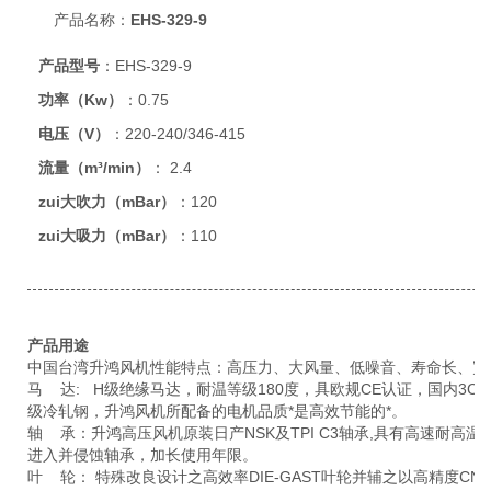
产品名称：
EHS-329-9
产品型号
：EHS-329-9
功率（Kw）
：0.75
电压（V）
：220-240/346-415
流量（m³/min）
： 2.4
zui大吹力（mBar）
：120
zui大吸力（mBar）
：110
产品用途
中国台湾升鸿风机性能特点：高压力、大风量、低噪音、寿命长、宽
马 达: H级绝缘马达，耐温等级180度，具欧规CE认证，国内3C
级冷轧钢，升鸿风机所配备的电机品质*是高效节能的*。
轴 承：升鸿高压风机原装日产NSK及TPI C3轴承,具有高速耐高
进入并侵蚀轴承，加长使用年限。
叶 轮： 特殊改良设计之高效率DIE-GAST叶轮并辅之以高精度C