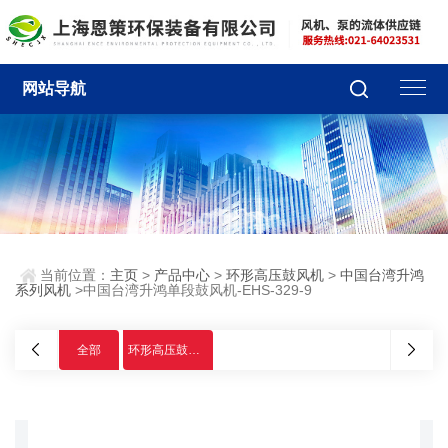
网站导航
当前位置：
主页
>
产品中心
>
环形高压鼓风机
>
中国台湾升鸿
系列风机
>中国台湾升鸿单段鼓风机-EHS-329-9
全部
环形高压鼓风机