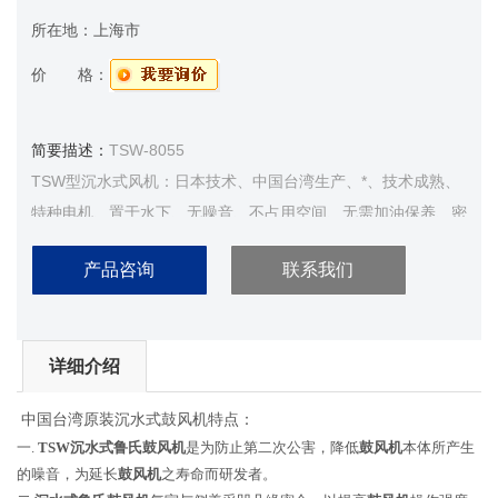
所在地：
上海市
价 格：
简要描述：
TSW-8055
TSW型沉水式风机：日本技术、中国台湾生产、*、技术成熟、
特种电机、置于水下、无噪音、不占用空间、无需加油保养、密
封性强
产品咨询
联系我们
Z大风压： 4000 mmaq Z大风量：5.87 m3/min
详细介绍
沉水式鼓风机
中国台湾原装
特点：
一.
TSW沉水式
鲁氏鼓
风
机
是为防止第二次公害，降低
鼓风机
本体所产生
的噪音，为延长
鼓风机
之
寿命而研发者。