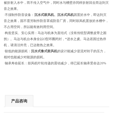
被折射入水中，而不传入空气中，同时水与槽壁亦同样折射回去而达到灭
音之效果。
·不须制作防音设备：
沉水式鼓风机
、
沉水式风机
因置於水中，即达到灭
音之效果，固不需另制作防音罩或防音厂房，同时鼓风机置放於水槽中，
不占用空间，所以能有效利用空间。
·构造坚实、安心实用：马达与机体为直结式（没有传统型调整皮带之困
扰）。马达与机台本身全以O型环圈闭封，*进水之虞。马达若因过热停
机，请清洁外壳，已达散热之效果。
·较低的能源损耗：
沉水式鲁式鼓风机
的设计能减少逆流对转子的压力，
相对也能减少对能源的损耗。
·轴承寿命延长：
鼓风机
叶轮传递的震动减少，得已延长轴承受命达20%
产品咨询