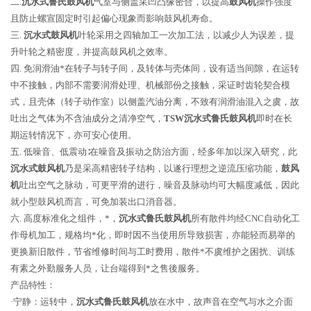
二.
沉水式鲁氏鼓风机
气室与侧盖采凹凸缘密合，以提高
鼓风机
操作强度
且防止螺宣固定时引起偏心现象而影响
鼓风机
寿命。
三.
沉水式鼓风机
叶轮采用之四轴加工一次加工法，以减少人为误差，提
升叶轮之精密度，并提高鼓风机之效率。
四. 免润滑油*在转子与转子间，及转体与壳体间，设有适当间隙，在运转
中不接触，内部不需要润滑处理、机械部份之接触，采证时齿轮契合模
式，且壳体（转子动作室）以侧盖汽油分离，不致有润滑油混入之虞，故
吐出之气体为不含油成分之清净空气，
TSW沉水式鲁氏鼓风机
即时在长
期运转情况下，亦可安心使用。
五. 低噪音、低震动∶在噪音及振动之防治方面，经多年加以深入研究，此
沉水式鼓风机
乃是采高精密转子结构，以遂行理想之逆流压缩功能，
鼓风
机
吐出空气之脉动，可更平滑的进行，噪音及脉动均可大幅度减低，因此
就小型鼓风机而言，可免加装出口消音器。
六. 高度标准化之组件，*，
沉水式
鲁氏鼓
风
机
所有散件均经CNC自动化工
作母机加工，规格均*化，即时因不当使用所导致损害，亦能轻而易举的
更换新旧散件，节省维修时间与工时费用，散件*不虞维护之困扰、训练
有素之外勤服务人员，让台端得到*之售後服务。
产品特性：
·宁静：运转中，
沉水式鲁氏鼓风机
放在水中，故声音在空气与水之介面