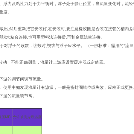
、浮力及粘性力处于力平衡时，浮子处于静止位置，当流量变化时，流经
量度。
取出,然后重新把它安装好,在安装时,要注意橡胶圈是否装在接管的槽内,以
管,用脱水粘合连接,也可用塑料法连接后,再和金属法兰连接。
对浮子的读数，读数时,视线与浮子应水平。 （一般标准：需用的*流量为流
。
子波动，不能正确测量，流量计上游应设置缓冲器或定值器。
计下游的调节阀调节流量。
。使用中如发现流量计有渗漏，一般是密封圈错位或失效，应校正或更
下游的流量调节阀。
温压MPa
允许被测介质温度