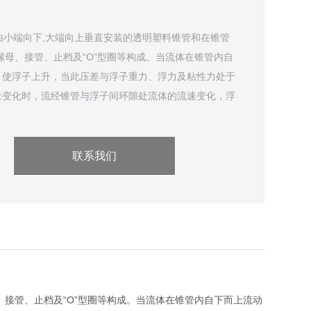
小端向下,大端向上垂直安装的透明塑料锥管和在锥管
螺母、接管、止档及“O"型圈等构成。当流体在锥管内自
，使浮子上升，当此压差与浮子重力、浮力及粘性力处于
量变化时，流经锥管与浮子间环隙处流体的流速变化，浮
移动，
联系我们
接管、止档及“O”型圈等构成。当流体在锥管内自下而上流动