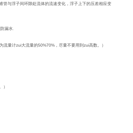
锥管与浮子间环隙处流体的流速变化，浮子上下的压差相应变
防漏水.
量计zui大流量的50%70%，尽量不要用到zui高数。）
换。）