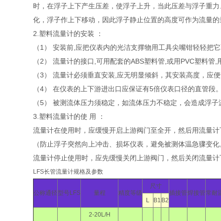
时，在浮子上下产生压差，使浮子上升，当此压差与浮子重力
化，浮子作上下移动，因此浮子静止位置的高度可作为流量的
2.塑料流量计的安装 ：
（1） 安装前,应把仪表内的光洁支撑物用工具尖嘴钳轻轻把它
（2） 流量计的接口,可用配套的ABS塑料管,或用PVC塑料
（3） 流量计必须垂直安装,应无明显倾斜，其安装高度，应便于
（4） 在仪表的上下游进出口应保证有5倍仪表口径的直管段
（5） 被测流体压力须稳定，如流体压力不稳定，会造成浮
3.塑料流量计的使 用 ：
流量计在使用时，应缓慢开启上游阀门至全开，然后用流量
（防止浮子突然向上冲击、损坏仪表，避免被测体温急骤变化
流量计停止使用时，应先缓慢关闭上游阀门，然后关闭流量计
LFS长管流量计规格及参数
尺寸
公称通径
型号LFS
量程
精度等级
插接管
焊接管
常耐
L
B1
B2
2-20L/H