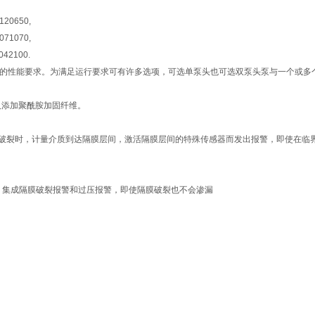
120650,
071070,
042100.
殊应用的性能要求。为满足运行要求可有许多选项，可选单泵头也可选双泵头泵与一个或
及添加聚酰胺加固纤维。
膜破裂时，计量介质到达隔膜层间，激活隔膜层间的特殊传感器而发出报警，即使在临
，集成隔膜破裂报警和过压报警，即使隔膜破裂也不会渗漏