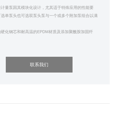
动隔膜计量泵因其模块化设计，尤其适于特殊应用的性能要
可选单泵头也可选双泵头泵与一个或多个附加泵组合以满
硬化钢芯和耐高温的EPDM材质及添加聚酰胺加固纤
防止隔膜破裂时计量介质外渗。隔膜破裂时，计量介质到
感器而发出报
联系我们