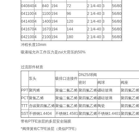
040840
4
840
194
72
2 1/4-40
3
56/80
041100
4
1100
194
96
2 1/4-40
3
56/80
041400
4
1400
194
120
2 1/4-40
3
56/80
041670
4
1670
194
144
2 1/4-40
3
56/80
042100
4
2100
194
180
2 1/4-40
3
56/80
冲程长度10mm
吸液端允许工作压力是zui大背压的50%
过流部件材质
DN25/球阀
泵头
吸排口连接件
密封
阀球
阀座
PPT
聚丙烯
聚偏二氟乙烯
聚四氟乙烯
硼硅玻璃
聚四氟乙
PCT
聚氯乙烯
聚偏二氟乙烯
聚四氟乙烯
硼硅玻璃
聚四氟乙
TTT
含碳聚四氟乙烯
聚偏二氟乙烯
聚四氟乙烯
陶瓷
聚四氟乙
SST
不锈钢1.4404
不锈钢1.4581
聚四氟乙烯
不锈钢1.4401
聚四氟乙
带有PTFE涂层的多层安全隔膜
*阀弹簧有CTFE涂层（类似PTFE）