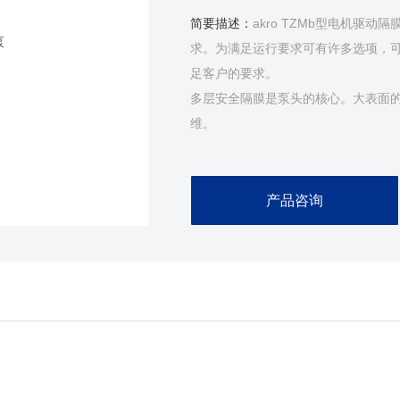
简要描述：
akro TZMb型电机驱
求。为满足运行要求可有许多选项，
足客户的要求。
多层安全隔膜是泵头的核心。大表面的
维。
隔膜的双面都涂有PTFE涂层。这样
达隔膜层间，激活隔膜层间的特殊传
产品咨询