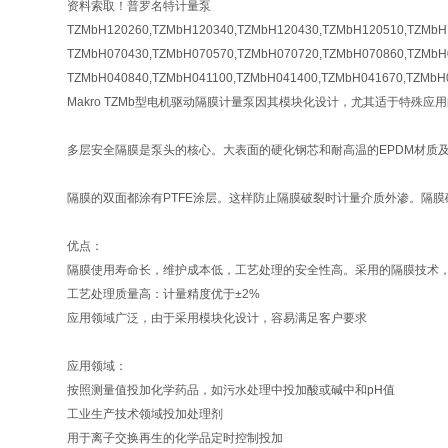
资料索取！普罗名特计量泵
TZMbH120260,TZMbH120340,TZMbH120430,TZMbH120510,TZMbH
TZMbH070430,TZMbH070570,TZMbH070720,TZMbH070860,TZMbH
TZMbH040840,TZMbH041100,TZMbH041400,TZMbH041670,TZMbH
Makro TZMb型电机驱动隔膜计量泵因其模块化设计，尤其适于特
多层安全隔膜是泵头的核心。大表面的硬化钢芯和耐高温的EPDM材质
隔膜的双面都涂有PTFE涂层。这样防止隔膜破裂时计量介质外渗。隔
优点：
隔膜使用寿命长，维护成本低，工艺处理的安全性高。采用的隔膜技术
工艺处理质量高：计量精度优于±2%
应用领域广泛，由于采用模块化设计，容易满足客户要求
应用领域：
按照测量值投加化学药品，如污水处理中投加酸或碱中和pH值
工业生产技术领域投加处理剂
用于离子交换再生的化学品定时控制投加