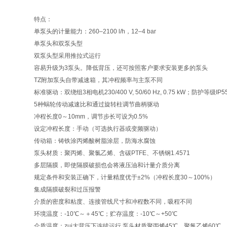
特点
：
单泵头的计量能力：260–2100 l/h，12–4 bar
单泵头和双泵头型
双泵头型采用推拉式运行
容易升级为3泵头。降低背压，还可按照客户要求安装更多的泵头
TZ附加泵头自带减速箱，其冲程频率与主泵不同
标准驱动：双绕组3相电机230/400 V, 50/60 Hz, 0.75 kW；防护等级I
5种蜗轮传动减速比和通过旋转柱调节曲柄驱动
冲程长度0～10mm，调节步长可设为0.5%
设定冲程长度：手动（可选执行器或变频驱动）
传动箱：铸铁涂丙烯酸树脂涂层，防海水腐蚀
泵头材质：聚丙烯、聚氯乙烯、含碳PTFE、不锈钢1.4571
多层隔膜，即使隔膜破损也会将液压油和计量介质分离
规定条件和安装正确下，计量精度优于±2%（冲程长度30～100%）
集成隔膜破裂和过压报警
介质的密度和粘度、连接管线尺寸和冲程数不同，吸程不同
环境温度：-10℃～＋45℃；贮存温度：-10℃～+50℃
介质温度：zui大背压下连续运行 泵头材质聚丙烯45℃，聚氯乙烯60℃