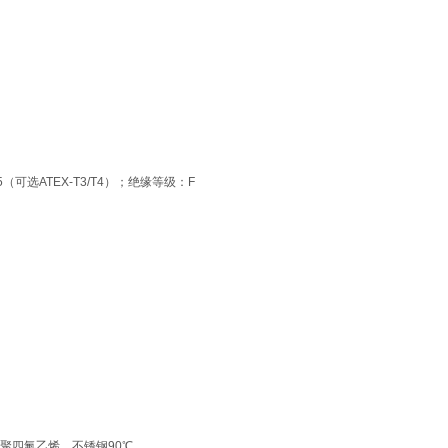
P55（可选ATEX-T3/T4）；绝缘等级：F
，聚四氟乙烯、不锈钢90℃