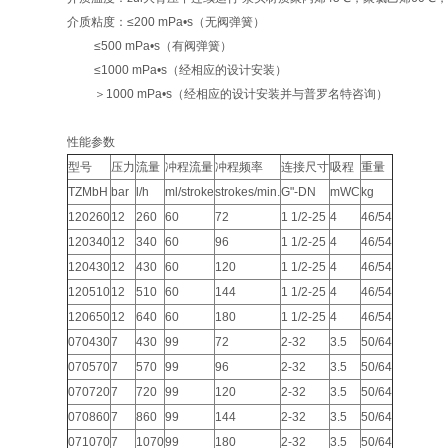
介质粘度：≤200 mPa•s（无阀弹簧）
≤500 mPa•s（有阀弹簧）
≤1000 mPa•s（经相应的设计安装）
＞1000 mPa•s（经相应的设计安装并与普罗名特咨询）
性能参数
型号
压力
流量
冲程流量
冲程频率
连接尺寸
吸程
重量
TZMbH
bar
l/h
ml/stroke
strokes/min.
G"-DN
mWC
kg
120260
12
260
60
72
1 1/2-25
4
46/54
120340
12
340
60
96
1 1/2-25
4
46/54
120430
12
430
60
120
1 1/2-25
4
46/54
120510
12
510
60
144
1 1/2-25
4
46/54
120650
12
640
60
180
1 1/2-25
4
46/54
070430
7
430
99
72
2-32
3.5
50/64
070570
7
570
99
96
2-32
3.5
50/64
070720
7
720
99
120
2-32
3.5
50/64
070860
7
860
99
144
2-32
3.5
50/64
071070
7
1070
99
180
2-32
3.5
50/64