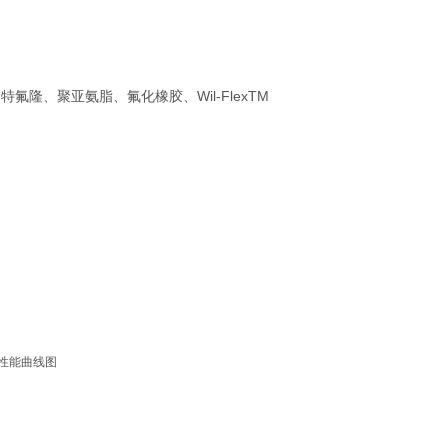
氟隆、聚亚氨脂、氟化橡胶、Wil-FlexTM