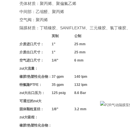
壳体材质：聚丙烯、聚偏氟乙烯
中间部：乙缩醛、聚丙烯
空气阀：聚丙烯
隔膜材质：丁晴橡胶、SANIFLEXTM、三元橡胶、氯丁橡胶、特
英制
公制
介质进口尺寸：
1”
25 mm
介质出口尺寸：
1”
25 mm
空气进口尺寸：
1/4”
6 mm
zui大流量：
橡胶/热塑性化合物：
37 gpm
140 lpm
特氟隆PTFE：
35 gpm
132 lpm
zui大出口压力：
125 psig
8.6 Bar
可通过的zui大
固体颗粒直径：
1/8”
3.2 mm
zui大吸程：
橡胶/热塑性化合物：