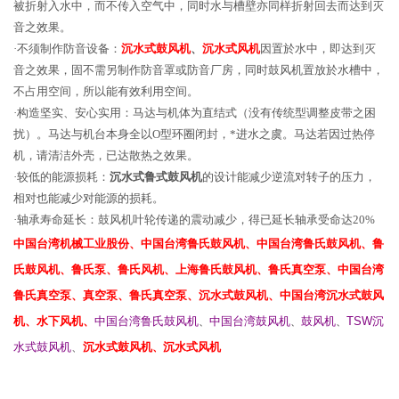
被折射入水中，而不传入空气中，同时水与槽壁亦同样折射回去而达到灭
音之效果。
·不须制作防音设备：
沉水式鼓风机
、
沉水式风机
因置於水中，即达到灭
音之效果，固不需另制作防音罩或防音厂房，同时鼓风机置放於水槽中，
不占用空间，所以能有效利用空间。
·构造坚实、安心实用：马达与机体为直结式（没有传统型调整皮带之困
扰）。马达与机台本身全以O型环圈闭封，*进水之虞。马达若因过热停
机，请清洁外壳，已达散热之效果。
·较低的能源损耗：
沉水式
鲁式鼓风机
的设计能减少逆流对转子的压力，
相对也能减少对能源的损耗。
·轴承寿命延长：
鼓风机
叶轮传递的震动减少，得已延长轴承受命达20%
中国台湾机械工业股份、中国台湾鲁氏鼓风机、中国台湾鲁氏鼓风机、鲁
氏鼓风机、鲁氏泵、鲁氏风机、上海鲁氏鼓风机、鲁氏真空泵、中国台湾
鲁氏真空泵、真空泵、鲁氏真空泵、沉水式鼓风机、中国台湾沉水式鼓风
机、水下风机、
中国台湾鲁氏鼓风机
中国台湾鼓风机
鼓风机
TSW
沉
、
、
、
水式鼓风机
、
沉水式鼓风机
沉水式风机
、