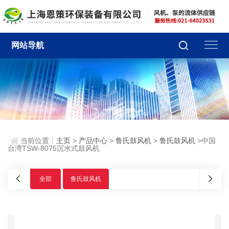
网站导航
当前位置：
主页
>
产品中心
>
鲁氏鼓风机
>
鲁氏鼓风机
>中国
台湾TSW-8075沉水式鼓风机
全部
鲁氏鼓风机