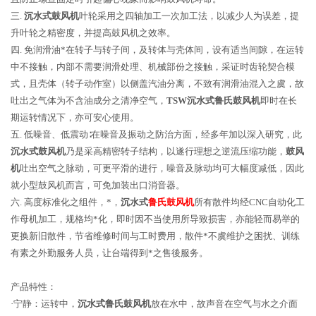
三.
沉水式鼓风机
叶轮采用之四轴加工一次加工法，以减少人为误差，提
升叶轮之精密度，并提高鼓风机之效率。
四. 免润滑油*在转子与转子间，及转体与壳体间，设有适当间隙，在运转
中不接触，内部不需要润滑处理、机械部份之接触，采证时齿轮契合模
式，且壳体（转子动作室）以侧盖汽油分离，不致有润滑油混入之虞，故
吐出之气体为不含油成分之清净空气，
TSW沉水式鲁氏鼓风机
即时在长
期运转情况下，亦可安心使用。
五. 低噪音、低震动∶在噪音及振动之防治方面，经多年加以深入研究，此
沉水式鼓风机
乃是采高精密转子结构，以遂行理想之逆流压缩功能，
鼓风
机
吐出空气之脉动，可更平滑的进行，噪音及脉动均可大幅度减低，因此
就小型鼓风机而言，可免加装出口消音器。
六. 高度标准化之组件，*，
沉水式
鲁氏鼓
风
机
所有散件均经CNC自动化工
作母机加工，规格均*化，即时因不当使用所导致损害，亦能轻而易举的
更换新旧散件，节省维修时间与工时费用，散件*不虞维护之困扰、训练
有素之外勤服务人员，让台端得到*之售後服务。
产品特性：
·宁静：运转中，
沉水式鲁氏鼓风机
放在水中，故声音在空气与水之介面