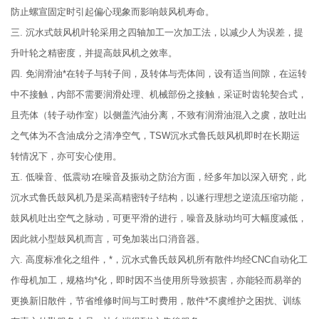
防止螺宣固定时引起偏心现象而影响鼓风机寿命。
三. 沉水式鼓风机叶轮采用之四轴加工一次加工法，以减少人为误差，提
升叶轮之精密度，并提高鼓风机之效率。
四. 免润滑油*在转子与转子间，及转体与壳体间，设有适当间隙，在运转
中不接触，内部不需要润滑处理、机械部份之接触，采证时齿轮契合式，
且壳体（转子动作室）以侧盖汽油分离，不致有润滑油混入之虞，故吐出
之气体为不含油成分之清净空气，TSW沉水式鲁氏鼓风机即时在长期运
转情况下，亦可安心使用。
五. 低噪音、低震动∶在噪音及振动之防治方面，经多年加以深入研究，此
沉水式鲁氏鼓风机乃是采高精密转子结构，以遂行理想之逆流压缩功能，
鼓风机吐出空气之脉动，可更平滑的进行，噪音及脉动均可大幅度减低，
因此就小型鼓风机而言，可免加装出口消音器。
六. 高度标准化之组件，*，沉水式鲁氏鼓风机所有散件均经CNC自动化工
作母机加工，规格均*化，即时因不当使用所导致损害，亦能轻而易举的
更换新旧散件，节省维修时间与工时费用，散件*不虞维护之困扰、训练