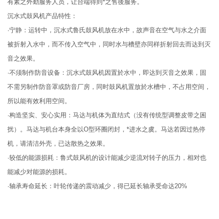
有素之外勤服务人员，让台端得到*之售後服务。
沉水式鼓风机产品特性：
·宁静：运转中，沉水式鲁氏鼓风机放在水中，故声音在空气与水之介面
被折射入水中，而不传入空气中，同时水与槽壁亦同样折射回去而达到灭
音之效果。
·不须制作防音设备：沉水式鼓风机因置於水中，即达到灭音之效果，固
不需另制作防音罩或防音厂房，同时鼓风机置放於水槽中，不占用空间，
所以能有效利用空间。
·构造坚实、安心实用：马达与机体为直结式（没有传统型调整皮带之困
扰）。马达与机台本身全以O型环圈闭封，*进水之虞。马达若因过热停
机，请清洁外壳，已达散热之效果。
·较低的能源损耗：鲁式鼓风机的设计能减少逆流对转子的压力，相对也
能减少对能源的损耗。
·轴承寿命延长：叶轮传递的震动减少，得已延长轴承受命达20%