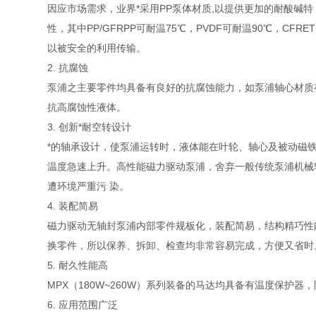
因应市场需求，业界*采用PP泵体材质,以提供更加的耐酸碱特
性，其中PP/GFRPP可耐温75℃，PVDF可耐温90℃，CF
以被安全的利用传输。
2. 抗腐蚀
泵浦之主要零件均具备有良好的抗腐蚀能力，如泵浦轴心材质有
抗高腐蚀性液体。
3. 创新*耐空转设计
*的轴承设计，使泵浦运转时，液体能在叶轮、轴心及被动磁
温度急速上升。高性能磁力驱动泵浦，舍弃一般传统泵浦机械
遭环境严重污 染。
4. 装配简易
磁力驱动无轴封泵浦内部零件规板化，装配简易，结构精巧性
换零件，所以保养、拆卸、检查均非常容易完成，方便又省时
5. 耐久性能高
MPX（180W~260W）系列装备的马达均具备有温度保护
6. 应用范围广泛