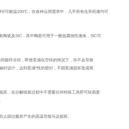
RETFE可耐温100℃，在各种运用需求中，几乎所有化学药液均可
陶瓷及SIC，其中陶瓷可用于一般低腐蚀性液体，SIC可
铁间循环冷却，即使泵浦在空转的情况下，亦不会导致
轴封设计，达到泵浦*性的密封，不因泵浦损坏造成周
能高，在分解组装过程中不需要任何特殊工具即可轻易更
。
器，防止因过载所产生的高温导致马达损坏。