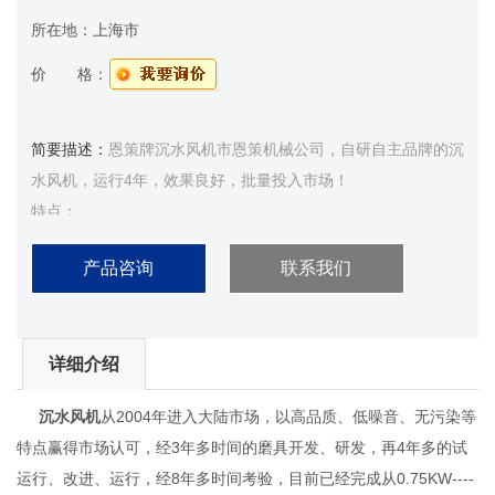
所在地：
上海市
价 格：
简要描述：
恩策牌沉水风机市恩策机械公司，自研自主品牌的沉
水风机，运行4年，效果良好，批量投入市场！
特点：
1.能源损耗降低5%：
产品咨询
联系我们
沉水风机具有较高转速可减少逆流，相对的也减低能源耗损。
2.宁静：
运转之鼓风机，因放在水里，故声音在空气与水之界面被折射入
详细介绍
水中，而不传入空气中，同时水与槽壁亦同样折射回去而达到灭
音之效果，不会造成二次污染。
沉水风机
从2004年进入大陆市场，以高品质、低噪音、无污染等
3.无须制作隔音房：
特点赢得市场认可，经3年多时间的磨具开发、研发，再4年多的试
沉水式鼓风机因置于水中，
运行、改进、运行，经8年多时间考验，目前已经完成从0.75KW----