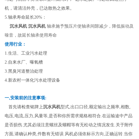
机，请清洁外壳，已达散热之效果。
5.轴承寿命延长20%：
沉水风机
沉水风机
轴承施予预压片使轴承间隙减少，降低振动及
噪音，故延长轴承使用寿命
使用行业：
1.生活、工业污水处理
2.自来水厂、曝氧槽
3.黑臭河道整治处理
4.新农村一体化污水处理设备
一,安装前的注意事项:
沉水风机
首先请检查铭牌上
型式,出口口径,额定输出之频率,相数,
电压,电流,压力,风量等,是否和你所需求规格相符合.在运输途中产品
是否损伤.尤其必须注意螺丝及螺帽等有无松动之情况发生.关于附件
方面,请确认种类,件数有无错误.风机必须依标示方向,正确运转.当你