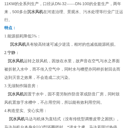
11KW的全系列生产，口径从DN-32------DN-100的全套生产，两年
来，500多台
沉水风机
在河道治理、景观水、污水处理等行业广泛运
行。
特点：
1.能源损耗降低5%：
沉水风机
具有较高转速可减少逆流，相对的也减低能源耗损。
2.宁静：
沉水风机
运转之鼓风机，因放在水里，故声音在空气与水之界面
被折射入水中，而不传入空气中，同时水与槽壁亦同样折射回去而
达到灭音之效果，不会造成二次污染。
3.无须制作隔音房：
沉水风机
因置于水中，固不需另制作防音罩或防音厂房，同时鼓
风机置放于水槽中，不占用空间，所以能有效利用空间。
4.构造坚实、安心实用：
沉水风机
马达与机体为直结式（没有传统型调整皮带之困扰）。
马达与机台本身全以O型环圈闭封，*进水之虞。马达若因过热停