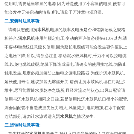
使用时,需要适当容量的电源.因为若是使用了小容量的电源,便有可
能会发生无法启动的情形,所以请您千万注意电源容量.
二,安装时注意事项:
沉水风机
请确认您使用
电源的频率及电压是否和铭牌记载之规格
沉水风机
相符合.
使用的额定电压,变动的容许值必须在±10%以内.请
不要将电缆线任意延长使用.因为延长电缆线可能会发生容许值以上
之电压下降,所以,请务必注意.移动沉水鼓风机时,千万不可以拉电缆
线,以免电缆线破裂,绝缘下降造成漏电.请确实的使用接地线.为防止
触电发生,规定必须加装防止触电之漏电段路器.为保护沉水鼓风机,
延长使用寿命,建议加装无熔丝开关.请勿让沉水鼓风机埋在污泥,沙
堆中,尽可能置於水质乾净之场所,且经常流动的状态,出风口配管请
使用与沉水鼓风机相同之口径.若是使用比沉水鼓风机口径小的配管,
则会因配管不当造成损失压力增大,风量减少,电流增加,在水中配管
沉水风机
连结部分,请勿让水渗透进入
之情况发生.
三,运转时注意事项:
沉水风机
首先打开
电源开关.确认入口消音器的吸入口有无空气吸