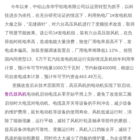
今年以来，中铝山东华宇铝电有限公司以运营转型为抓手，以科
技进步为依托，在充分研究论证的情况下，利用热电厂1#发电机组
大修之际，“见缝插针”，对六台高压风机进行了变频技术改造，取得
了明显节能效果。该公司1#发电机组，装有六台高压鼓风机，在负
荷低时耗电率高，造成电能大量浪费，致使厂用电率居高不下，发
电成本偏高。加装变频调速装置后，厂用电率将降低1.12% 。按照
国内同类型13、5万千瓦汽轮发电机组运行实际情况及机组年利用率
计算，预计年可节约电量1000万千瓦时，节约标煤4000吨，根据公
司自发电成本计算，预计年可节约资金463.49万元。
变频改造后从技术层面而言，高压风机的电动机实现了软启动、
电动机启动电流从零开始平滑上升，避免了改造前工频
鲁氏鼓风机
启动时大电流对电动机、电缆及开关等设备的不利冲击，减少设备
的维护费用，延长电动机等设备的使用寿命。风机低速运行时，消
除了喘振现象，运行平稳，减轻了风机叶轮及轴承等部件的磨损，
提高设备供电的可靠性。变频运行时，风机入口挡板全开，减轻了
风道的振动和磨损，同时也大大减少了挡板的维护量，为企业带来