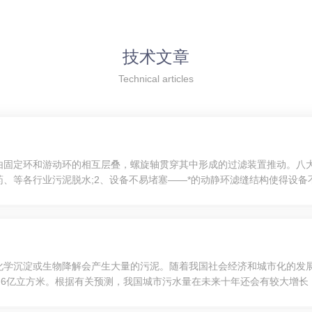
技术文章
Technical articles
由固定环和游动环的相互层叠，螺旋轴贯穿其中形成的过滤装置推动。八
、等各行业污泥脱水;2、设备不易堵塞——*的动静环滤缝结构使得设备
统设备堵塞给企业带来的烦恼。3、连续自动运行——叠螺污泥脱水机从
化学沉淀或生物降解会产生大量的污泥。随着我国社会经济和城市化的发
3.6亿立方米。根据有关预测，我国城市污水量在未来十年还会有较大增长，2
0万m3（以含水率99.5%计），而且每年以10%的速度在增长，这些污