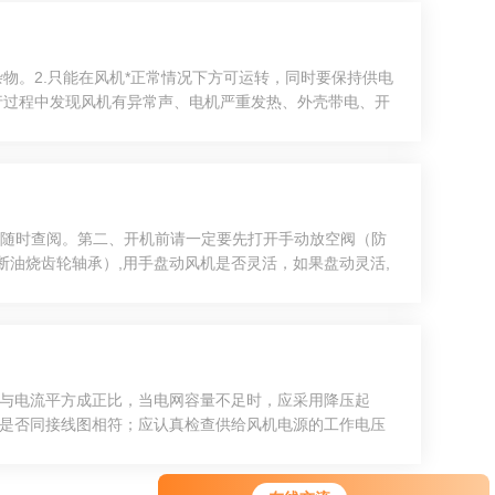
物。2.只能在风机*正常情况下方可运转，同时要保持供电
行过程中发现风机有异常声、电机严重发热、外壳带电、开
五分钟左右，确认无异常现象再开机运转。4.根据使用环
以随时查阅。第二、开机前请一定要先打开手动放空阀（防
油烧齿轮轴承）,用手盘动风机是否灵活，如果盘动灵活,
再按断开。这样正常操作使用才能延长风机使用寿命。否则风
距与电流平方成正比，当电网容量不足时，应采用降压起
法是否同接线图相符；应认真检查供给风机电源的工作电压
人，一人控制电源，一人观察风机运转情况，发现异常现象