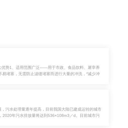
大优势1、适用范围广泛——用于市政、食品饮料、屠宰养
不易堵塞，无需防止滤缝堵塞而进行大量的冲洗，*减少冲
抽出污泥、注入药液、排出污泥饼均采用自动控制，通过电
展，污水处理量逐年提高，目前我国大陆已建成运转的城市
020年污水排放量将达到536×108m3／d。目前城市污
泥不仅占体积大，同时还含有大量的有机物、细菌、病原微生