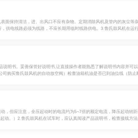
机表面保持清洁，进、出风口不应有杂物。定期消除风机及管内的灰尘等杂
行，供电线路必须为线路，不应长期用临时线路供电。3.鲁氏鼓风机在运
检查。为了保证安全，不允许在风机运行中进行维修。检修后应进行试运转
产品说明书。妥善保管好说明书,让直接操作者能熟悉了解说明书内容并可
公司购买鲁氏鼓风机的自动放空阀）检查油箱机油是否已到油位线（防止断
机达到满负荷(切记不能超载运行)。关机时请一定也先打开放空阀,然后
起动，但应注意，全压起动时的电流约为5~7倍的额定电流，降压起动转
压起动。）2.鲁氏鼓风机在试车时，应认真阅读产品说明书，检查接线方
，所配电器元件的容量是否符合要求。3.鲁氏鼓风机试车时人数不少于两