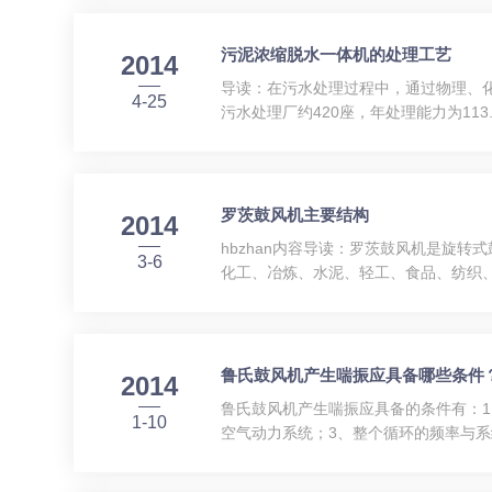
物...
污泥浓缩脱水一体机的处理工艺
2014
导读：在污水处理过程中，通过物理、
4-25
污水处理厂约420座，年处理能力为11
水一体机是近年来上普遍采用的污泥处
池，在一定程...
罗茨鼓风机主要结构
2014
hbzhan内容导读：罗茨鼓风机是旋
3-6
化工、冶炼、水泥、轻工、食品、纺织
平行于地面，进气口在机壳的上端，主
动，并安装在同一底座上。1、...
鲁氏鼓风机产生喘振应具备哪些条件
2014
鲁氏鼓风机产生喘振应具备的条件有：
1-10
空气动力系统；3、整个循环的频率与