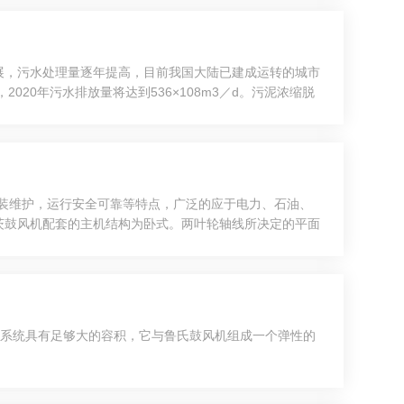
展，污水处理量逐年提高，目前我国大陆已建成运转的城市
020年污水排放量将达到536×108m3／d。污泥浓缩脱
简便和工作过程可调节等一些列优点，并且省却了污泥浓缩
安装维护，运行安全可靠等特点，广泛的应于电力、石油、
茨鼓风机配套的主机结构为卧式。两叶轮轴线所决定的平面
侧（或下端）排出，鼓风机与电机由皮带（或联轴器）传
道系统具有足够大的容积，它与鲁氏鼓风机组成一个弹性的