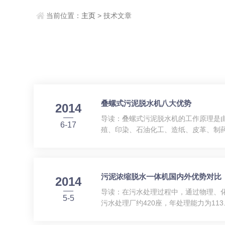
当前位置：
主页
> 技术文章
叠螺式污泥脱水机八大优势
2014
导读：叠螺式污泥脱水机的工作原理是
6-17
殖、印染、石油化工、造纸、皮革、制药
洗用水量，减少内循环负担，解决了传
控柜，与泡药机、进泥泵、加...
污泥浓缩脱水一体机国内外优势对比
2014
导读：在污水处理过程中，通过物理、
5-5
污水处理厂约420座，年处理能力为11
水处理厂每年排放的湿污泥大约有600