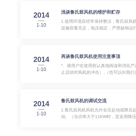
浅谈鲁氏鼓风机的维护和贮存
2014
1.使用环境应经常保持整洁，鲁氏鼓风
1-10
设施容量充足，电压稳定，严禁缺相运
关跳闸、不能起动等现象，应立即停机
境条件不定期对轴承补...
再谈鲁氏鼓风机使用注意事顶
2014
*、请用户在使用前认真地阅读和消化
1-10
止启动对风机的冲击）,（也可以向我们
再按启动,然后慢慢将放空阀关闭,使风
机齿轮、轴承会受到...
鲁氏鼓风机的调试交流
2014
1.鲁氏鼓风机风机允许全压起动或降压
1-10
动。（当功率大于11KW时，宜采用降
是否符合要求，电源是否缺相或同相位
立即停机检查；首先检查...