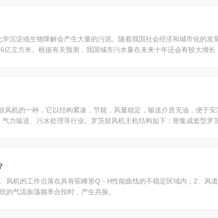
化学沉淀或生物降解会产生大量的污泥。随着我国社会经济和城市化的发
3.6亿立方米。根据有关预测，我国城市污水量在未来十年还会有较大增长，2
理良好设备，它具有工艺流程简单、自动化程度高、运行连续、控制操作
转式鼓风机的一种，它以结构紧凑，节能，风量稳定，输送介质无油，便于
、气力输送、污水处理等行业。罗茨鼓风机主机结构如下：密集成套型罗
动轮从皮带轮（或联轴器）端看，按逆时针方向旋转，气体自上端吸入左
？
1、风机的工作点落在具有驼峰形Q－H性能曲线的不稳定区域内；2、风
系统的气流振荡频率合拍时，产生共振。