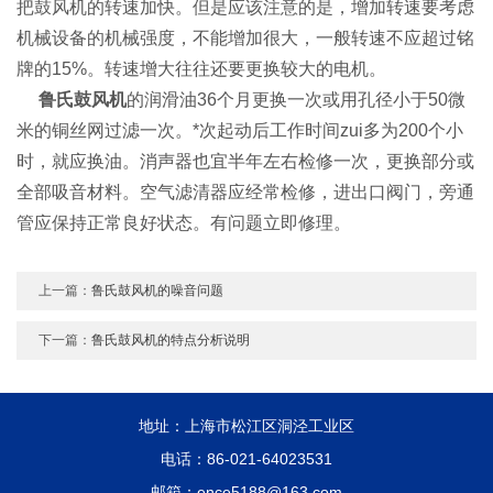
把鼓风机的转速加快。但是应该注意的是，增加转速要考虑
机械设备的机械强度，不能增加很大，一般转速不应超过铭
牌的15%。转速增大往往还要更换较大的电机。
鲁氏鼓风机
的润滑油36个月更换一次或用孔径小于50微
米的铜丝网过滤一次。*次起动后工作时间zui多为200个小
时，就应换油。消声器也宜半年左右检修一次，更换部分或
全部吸音材料。空气滤清器应经常检修，进出口阀门，旁通
管应保持正常良好状态。有问题立即修理。
上一篇：
鲁氏鼓风机的噪音问题
下一篇：
鲁氏鼓风机的特点分析说明
地址：上海市松江区洞泾工业区
电话：86-021-64023531
邮箱：ence5188@163.com