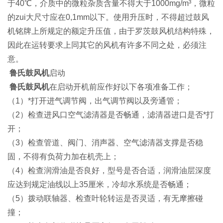
于40℃，介质中的微粒杂质含量不得大于1000mg/m³，微粒
的zui大尺寸应在0,1mm以下。使用升压时，不得超过鼓风
机铭牌上所规定的额定升压值，由于罗茨鼓风机结构特殊，
因此在运转要求上同其它的风机有许多不同之处，必须注
意。
鲁氏鼓风机
启动
鲁氏鼓风机
在启动开机前应作好以下各项准备工作；
（1）*打开进气调节阀，出气调节阀以及旁通管；
（2）检查进风口空气滤清器是否畅通，滤清器进口是否*打
开；
（3）检查管道、阀门、消声器、空气滤清器支撑是否稳
固，不得有负荷力加在机壳上；
（4）检查润滑油是否良好，型号是否合适，润滑油层深度
应达到规定油线以上35厘米，冷却水系统是否畅通；
（5）拨动联轴器、检查叶轮转运是否灵适，有无摩擦碰
撞；