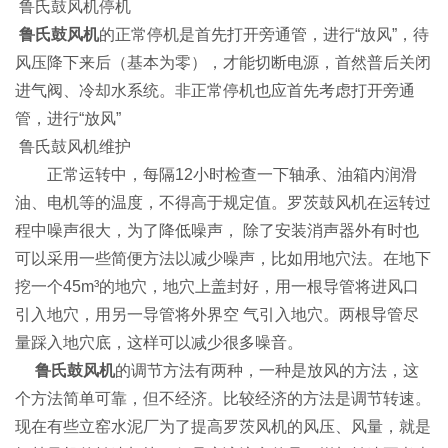
鲁氏鼓风机
停机
鲁氏鼓风机
的正常停机是首先打开旁通管，进行“放风”，待
风压降下来后（基本为零），才能切断电源，首然普后关闭
进气阀、冷却水系统。非正常停机也应首先考虑打开旁通
管，进行“放风”
鲁氏鼓风机
维护
正常运转中，每隔12小时检查一下轴承、油箱内润滑
油、电机等的温度，不得高于规定值。罗茨鼓风机在运转过
程中噪声很大，为了降低噪声， 除了安装消声器外有时也
可以采用一些简便方法以减少噪声，比如用地穴法。在地下
挖一个45m³的地穴，地穴上盖封好，用一根导管将进风口
引入地穴，用另一导管将外界空 气引入地穴。两根导管尽
量踩入地穴底，这样可以减少很多噪音。
鲁氏鼓风机
的调节方法有两种，一种是放风的方法，这
个方法简单可靠，但不经济。比较经济的方法是调节转速。
现在有些立窑水泥厂为了提高罗茨风机的风压、风量，就是