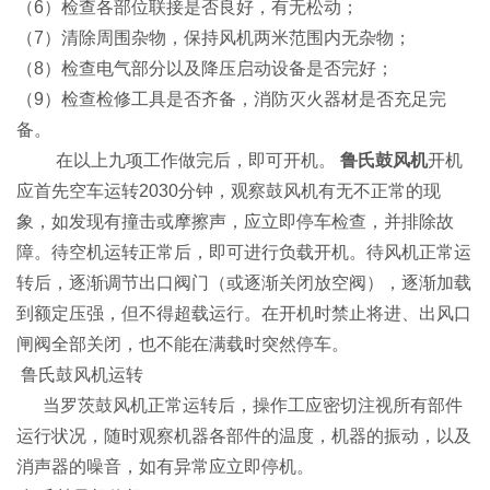
（6）检查各部位联接是否良好，有无松动；
（7）清除周围杂物，保持风机两米范围内无杂物；
（8）检查电气部分以及降压启动设备是否完好；
（9）检查检修工具是否齐备，消防灭火器材是否充足完
备。
在以上九项工作做完后，即可开机。
鲁氏鼓风机
开机
应首先空车运转2030分钟，观察鼓风机有无不正常的现
象，如发现有撞击或摩擦声，应立即停车检查，并排除故
障。待空机运转正常后，即可进行负载开机。待风机正常运
转后，逐渐调节出口阀门（或逐渐关闭放空阀），逐渐加载
到额定压强，但不得超载运行。在开机时禁止将进、出风口
闸阀全部关闭，也不能在满载时突然停车。
鲁氏鼓风机
运转
当罗茨鼓风机正常运转后，操作工应密切注视所有部件
运行状况，随时观察机器各部件的温度，机器的振动，以及
消声器的噪音，如有异常应立即停机。