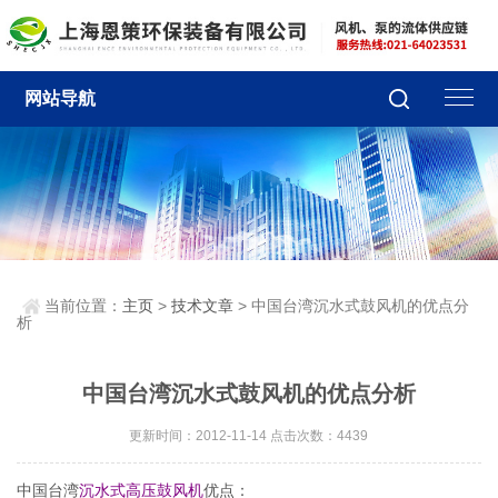
网站导航
当前位置：
主页
>
技术文章
> 中国台湾沉水式鼓风机的优点分
析
中国台湾沉水式鼓风机的优点分析
更新时间：2012-11-14 点击次数：4439
中国台湾
优点：
沉水式
高压鼓风机