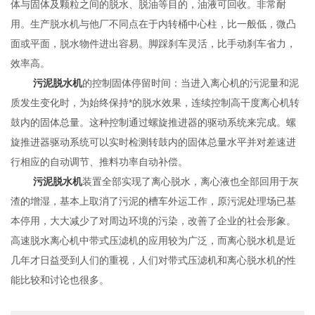
体与固体及颗粒之间的脱水、脱油等目的，油液可回收。非常耐
用。生产脱水机与他厂不同点在于内转桶中心柱，比一般低，微凸
面或平面，脱水物件进出容易。脚踩刹车灵活，比手动刹车省力，
效率高。
污泥脱水机
的控制固体停留时间：当进入离心机的污泥量和泥
质发生变化时，为始终保持*的脱水效果，连续控制高干度离心机转
鼓内的固体总量。这种控制通过螺旋推进器的驱动系统来完成。螺
旋推进器驱动系统可以实时检测转鼓内的固体总量水平并对差速进
行相应的自动调节、推料功率自动补偿。
污泥脱水机
装置全部实现了离心脱水，离心液也全部回用于灰
渣的增湿，基本上取消了污泥的槽车外运工作，原污泥处理场已基
本停用，大大减少了对周边环境的污染，改善了企业的社会形象。
高速脱水离心机中带式压滤机的应用较为广泛，而离心脱水机是近
几年才日益受到人们的重视，人们对带式压滤机和离心脱水机的性
能比较和讨论也很多。