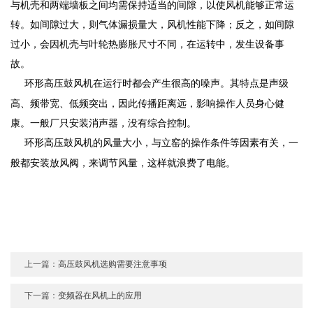
与机壳和两端墙板之间均需保持适当的间隙，以使
风机
能够正常运
转。如间隙过大，则气体漏损量大，风机性能下降；反之，如间隙
过小，会因机壳与叶轮热膨胀尺寸不同，在运转中，发生设备事
故。
在运行时都会产生很高的噪声。其特点是声级
环形高压鼓风机
高、频带宽、低频突出，因此传播距离远，影响操作人员身心健
康。一般厂只安装消声器，没有综合控制。
的风量大小，与立窑的操作条件等因素有关，一
环形高压鼓风机
般都安装放风阀，来调节风量，这样就浪费了电能。
上一篇：
高压鼓风机选购需要注意事项
下一篇：
变频器在风机上的应用